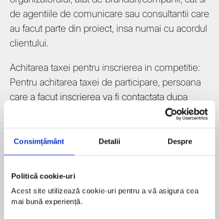
de agentiile de comunicare sau consultantii care
au facut parte din proiect, insa numai cu acordul
clientului.
Achitarea taxei pentru inscrierea in competitie:
Pentru achitarea taxei de participare, persoana
care a facut inscrierea va fi contactata dupa
validarea inscrierii, incepand cu 1 august. Taxele
de inscriere la Employer Branding Awards
trebuie achitate pana la 18 august.
Consimțământ
Detalii
Despre
Categoria Employer Branding Professional of
Politică cookie-uri
the Year este deschisa nominalizarilor publice si
Acest site utilizează cookie-uri pentru a vă asigura cea 
nu necesita o taxa de inscriere.
mai bună experiență.