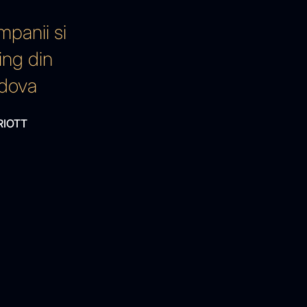
mpanii si
ing din
ldova
RIOTT