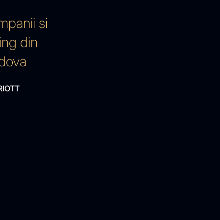
mpanii si
ing din
ldova
RIOTT