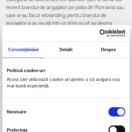
recent brandul de angajator pe piata din Romania sau
care si-au facut rebranding pentru brandul de
angajator si au reusit intr-un timp scurt sa devina
vizibile.
Criterii de evaluare categorie:
Consimțământ
Detalii
Despre
brandul trebuie sa fie unul nou lansat sau
relansat pe piata din Romania de maxim
Politică cookie-uri
doi ani
Acest site utilizează cookie-uri pentru a vă asigura cea 
originalitate in campaniile de employer
mai bună experiență.
branding (creativitate, abordari inedite,
atentie la detalii)
Selecția
comunicare sustinuta pe tot parcursul
Necesare
consimțământului
anului sau frecventa
campaniilor (continuarea sau repetarea
Preferinţe